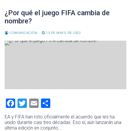
¿Por qué el juego FIFA cambia de
nombre?
COMUNICACIÓN
13 DE MAYO DE 2022
F
T
E
C
a
wi
m
o
EA y FIFA han roto oficialmente el acuerdo que les ha
ce
tt
ai
m
unido durante casi tres décadas. Eso sí, aún lanzarán una
última edición en conjunto.…