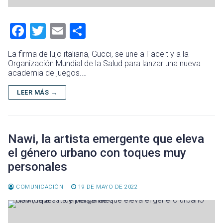
F
T
E
C
a
wi
m
o
La firma de lujo italiana, Gucci, se une a Faceit y a la
ce
tt
ai
m
Organización Mundial de la Salud para lanzar una nueva
academia de juegos.…
b
er
l
p
o
ar
LEER MÁS →
ok
tir
Nawi, la artista emergente que eleva
el género urbano con toques muy
personales
COMUNICACIÓN
19 DE MAYO DE 2022