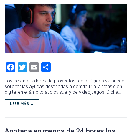
F
T
E
C
a
wi
m
o
Los desarrolladores de proyectos tecnológicos ya pueden
ce
tt
ai
m
solicitar las ayudas destinadas a contribuir a la transición
digital en el ámbito audiovisual y de videojuegos. Dicha…
b
er
l
p
o
ar
LEER MÁS →
ok
tir
Agotada en menos de 24 horas los