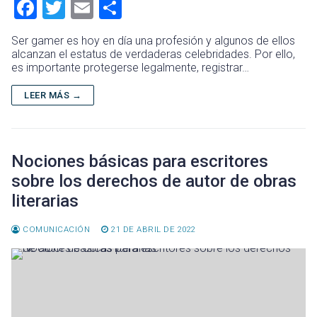
F
T
E
C
a
wi
m
o
Ser gamer es hoy en día una profesión y algunos de ellos
ce
tt
ai
m
alcanzan el estatus de verdaderas celebridades. Por ello,
es importante protegerse legalmente, registrar…
b
er
l
p
o
ar
LEER MÁS →
ok
tir
Nociones básicas para escritores
sobre los derechos de autor de obras
literarias
COMUNICACIÓN
21 DE ABRIL DE 2022