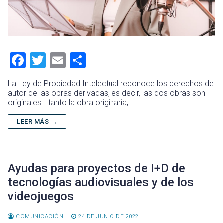
F
T
E
C
a
wi
m
o
La Ley de Propiedad Intelectual reconoce los derechos de
ce
tt
ai
m
autor de las obras derivadas, es decir, las dos obras son
originales –tanto la obra originaria,…
b
er
l
p
o
ar
LEER MÁS →
ok
tir
Ayudas para proyectos de I+D de
tecnologías audiovisuales y de los
videojuegos
COMUNICACIÓN
24 DE JUNIO DE 2022