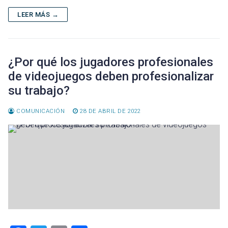
b
er
l
p
o
ar
LEER MÁS →
ok
tir
¿Por qué los jugadores profesionales
de videojuegos deben profesionalizar
su trabajo?
COMUNICACIÓN
28 DE ABRIL DE 2022