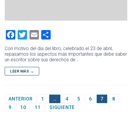
F
T
E
C
a
wi
m
o
Con motivo del día del libro, celebrado el 23 de abril,
ce
tt
ai
m
repasamos los aspectos más importantes que debe saber
un escritor sobre sus derechos de…
b
er
l
p
o
ar
LEER MÁS →
ok
tir
Paginación
ANTERIOR
1
…
4
5
6
7
8
de
9
10
11
SIGUIENTE
entradas