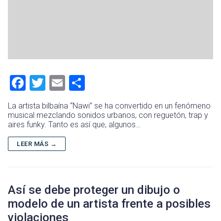
F
T
E
C
a
wi
m
o
La artista bilbaína “Nawi” se ha convertido en un fenómeno
ce
tt
ai
m
musical mezclando sonidos urbanos, con reguetón, trap y
aires funky. Tanto es así que, algunos…
b
er
l
p
o
ar
LEER MÁS →
ok
tir
Así se debe proteger un dibujo o
modelo de un artista frente a posibles
violaciones