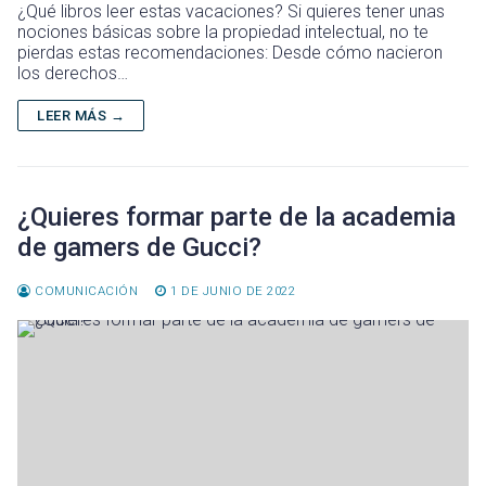
¿Qué libros leer estas vacaciones? Si quieres tener unas
ce
tt
ai
m
nociones básicas sobre la propiedad intelectual, no te
pierdas estas recomendaciones: Desde cómo nacieron
b
er
l
p
los derechos…
o
ar
LEER MÁS →
ok
tir
¿Quieres formar parte de la academia
de gamers de Gucci?
COMUNICACIÓN
1 DE JUNIO DE 2022