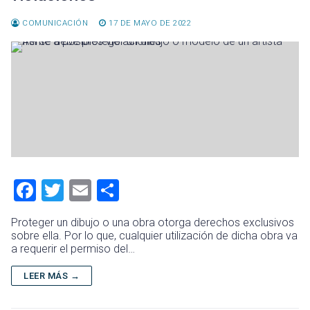
COMUNICACIÓN
17 DE MAYO DE 2022
F
T
E
C
a
wi
m
o
Proteger un dibujo o una obra otorga derechos exclusivos
ce
tt
ai
m
sobre ella. Por lo que, cualquier utilización de dicha obra va
a requerir el permiso del…
b
er
l
p
o
ar
LEER MÁS →
ok
tir