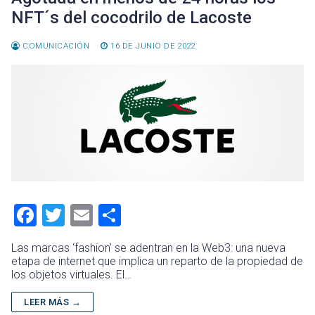
NFT´s del cocodrilo de Lacoste
COMUNICACIÓN
16 DE JUNIO DE 2022
F
T
E
C
a
wi
m
o
Las marcas ‘fashion’ se adentran en la Web3: una nueva
ce
tt
ai
m
etapa de internet que implica un reparto de la propiedad de
los objetos virtuales. El…
b
er
l
p
o
ar
LEER MÁS →