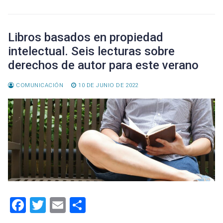
ok
tir
Libros basados en propiedad
intelectual. Seis lecturas sobre
derechos de autor para este verano
COMUNICACIÓN
10 DE JUNIO DE 2022
F
T
E
C
a
wi
m
o