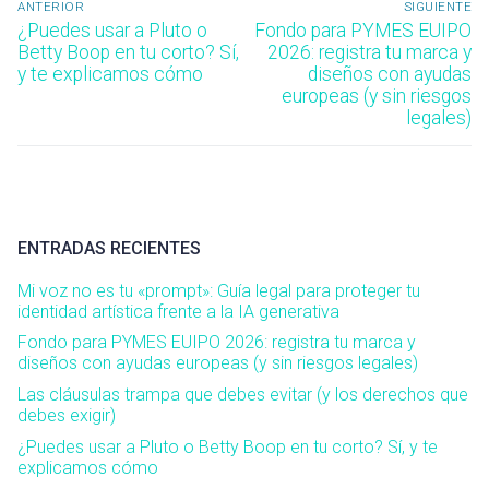
ANTERIOR
SIGUIENTE
de
Entrada
Entrada
¿Puedes usar a Pluto o
Fondo para PYMES EUIPO
anterior:
siguiente:
Betty Boop en tu corto? Sí,
2026: registra tu marca y
entradas
y te explicamos cómo
diseños con ayudas
europeas (y sin riesgos
legales)
ENTRADAS RECIENTES
Mi voz no es tu «prompt»: Guía legal para proteger tu
identidad artística frente a la IA generativa
Fondo para PYMES EUIPO 2026: registra tu marca y
diseños con ayudas europeas (y sin riesgos legales)
Las cláusulas trampa que debes evitar (y los derechos que
debes exigir)
¿Puedes usar a Pluto o Betty Boop en tu corto? Sí, y te
explicamos cómo