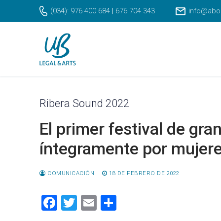
Ir
(034): 976 400 684
|
676 704 343
info@abo
al
contenido
Ribera Sound 2022
El primer festival de g
íntegramente por mujer
COMUNICACIÓN
18 DE FEBRERO DE 2022
Facebook
Twitter
Email
Compartir