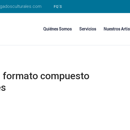
gadosculturales.com
FQ´S
Quiénes Somos
Servicios
Nuestros Artis
ran formato compuesto
es