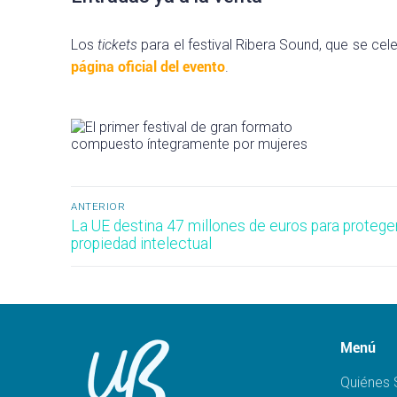
Los
tickets
para el festival Ribera Sound, que se cele
página oficial del evento
.
Navegación
ANTERIOR
Entrada
La UE destina 47 millones de euros para proteger
de
anterior:
propiedad intelectual
entradas
Menú
Quiénes