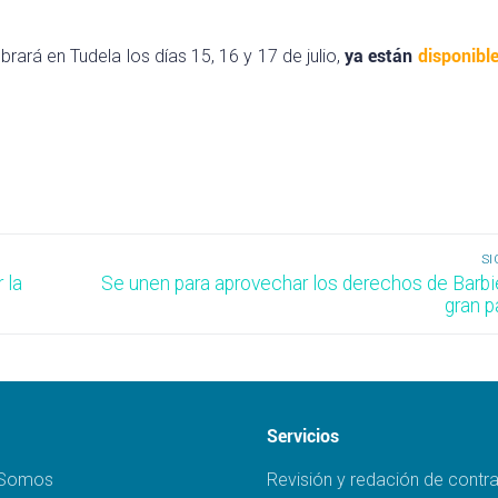
brará en Tudela los días 15, 16 y 17 de julio,
ya están
disponible
SI
Entrada
 la
Se unen para aprovechar los derechos de Barbi
siguiente:
gran p
Servicios
 Somos
Revisión y redación de contr