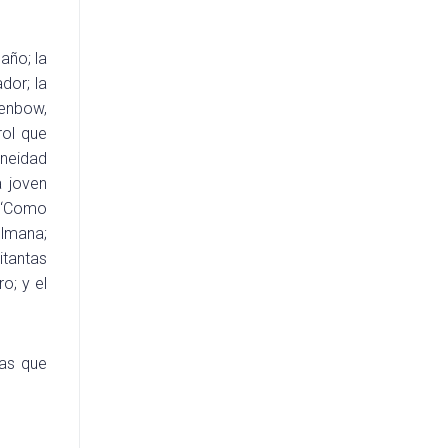
año; la
dor; la
denbow,
rol que
aneidad
a joven
o ‘Como
ulmana;
itantas
o; y el
las que