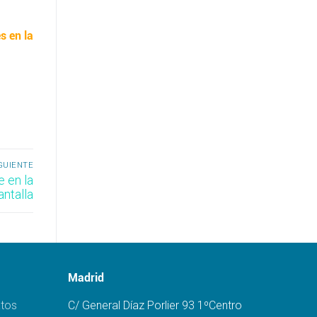
s en la
GUIENTE
e en la
antalla
Madrid
atos
C/ General Díaz Porlier 93 1ºCentro