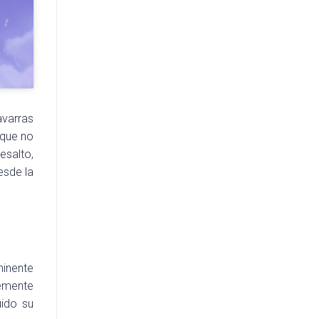
avarras
 que no
esalto,
esde la
minente
emente
uido su