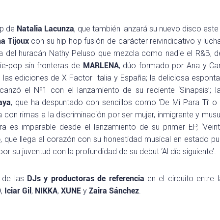
op de
Natalia Lacunza
, que también lanzará su nuevo disco este 
a Tijoux
con su hip hop fusión de carácter reivindicativo y lucha
a del huracán Nathy Peluso que mezcla como nadie el R&B, 
die-pop sin fronteras de
MARLENA
, dúo formado por Ana y Ca
n las ediciones de X Factor Italia y España; la deliciosa espont
canzó el Nº1 con el lanzamiento de su reciente ‘Sinapsis’; l
aya
, que ha despuntado con sencillos como ‘De Mi Para Ti’ 
a con rimas a la discriminación por ser mujer, inmigrante y mus
ra es imparable desde el lanzamiento de su primer EP, ‘Veint
o
, que llega al corazón con su honestidad musical en estado pur
por su juventud con la profundidad de su debut ‘Al día siguiente’.
s de las
DJs y productoras de referencia
en el circuito entre 
O
,
Iciar Gil
,
NIKKA
,
XUNE
y
Zaira Sánchez
.