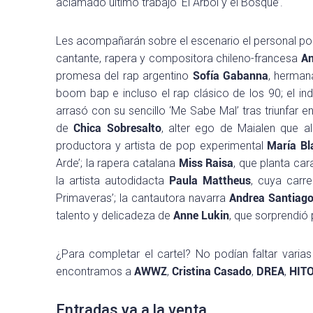
aclamado último trabajo ‘El Árbol y el Bosque’.
Les acompañarán sobre el escenario el personal p
cantante, rapera y compositora chileno-francesa
An
promesa del rap argentino
Sofía Gabanna
, herman
boom bap e incluso el rap clásico de los 90; el in
arrasó con su sencillo ‘Me Sabe Mal’ tras triunfar e
de
Chica Sobresalto
, alter ego de Maialen que al
productora y artista de pop experimental
María Bl
Arde’; la rapera catalana
Miss Raisa
, que planta car
la artista autodidacta
Paula Mattheus
, cuya carre
Primaveras’; la cantautora navarra
Andrea Santiag
talento y delicadeza de
Anne Lukin
, que sorprendió 
¿Para completar el cartel? No podían faltar varia
encontramos a
AWWZ
,
Cristina Casado
,
DREA
,
HIT
Entradas ya a la venta