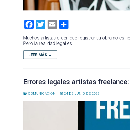
F
T
E
C
a
wi
m
o
Muchos artistas creen que registrar su obra no es ne
ce
tt
ai
m
Pero la realidad legal es…
b
er
l
p
LEER MÁS →
o
ar
ok
tir
Errores legales artistas freelanc
COMUNICACIÓN
24 DE JUNIO DE 2025