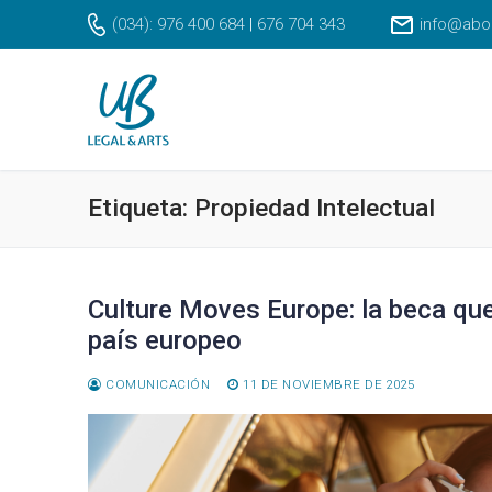
Ir
(034): 976 400 684
|
676 704 343
info@abo
al
contenido
Etiqueta:
Propiedad Intelectual
Culture Moves Europe: la beca que 
país europeo
COMUNICACIÓN
11 DE NOVIEMBRE DE 2025