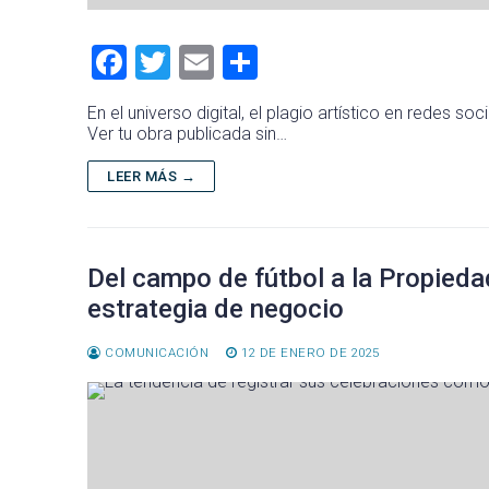
F
T
E
C
a
wi
m
o
En el universo digital, el plagio artístico en redes
ce
tt
ai
m
Ver tu obra publicada sin…
b
er
l
p
LEER MÁS →
o
ar
ok
tir
Del campo de fútbol a la Propieda
estrategia de negocio
COMUNICACIÓN
12 DE ENERO DE 2025