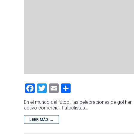
F
T
E
C
a
wi
m
o
En el mundo del fútbol, ​​las celebraciones de gol ha
ce
tt
ai
m
activo comercial. Futbolistas…
b
er
l
p
LEER MÁS →
o
ar