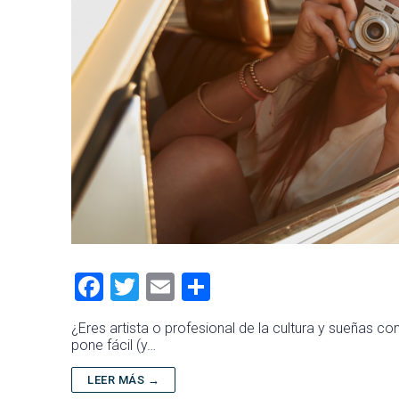
F
T
E
C
a
wi
m
o
¿Eres artista o profesional de la cultura y sueñas c
ce
tt
ai
m
pone fácil (y…
b
er
l
p
LEER MÁS →