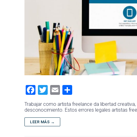
F
T
E
C
a
wi
m
o
Trabajar como artista freelance da libertad creativ
ce
tt
ai
m
desconocimiento. Estos errores legales artistas fr
b
er
l
p
LEER MÁS →
o
ar