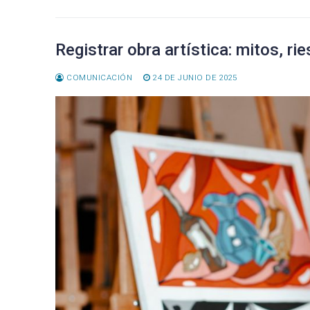
o
ar
ok
tir
Registrar obra artística: mitos, r
COMUNICACIÓN
24 DE JUNIO DE 2025