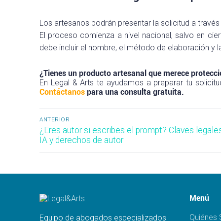
Los artesanos podrán presentar la solicitud a través
El proceso comienza a nivel nacional, salvo en cier
debe incluir el nombre, el método de elaboración y l
¿Tienes un producto artesanal que merece protecc
En Legal & Arts te ayudamos a preparar tu solicitu
Contáctanos
para una consulta gratuita.
Navegación
ANTERIOR
Entrada
¿Eres autor si escribes el prompt? Claves legale
de
anterior:
IA y derechos de autor
entradas
Menú
Quiénes
Equipo de abogados especializados