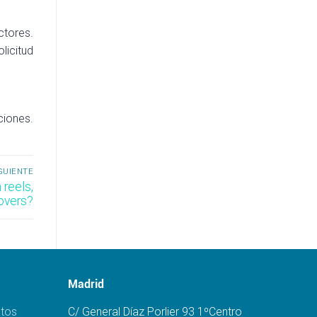
ctores.
olicitud
ciones.
GUIENTE
 reels,
overs?
Madrid
atos
C/ General Díaz Porlier 93 1ºCentro