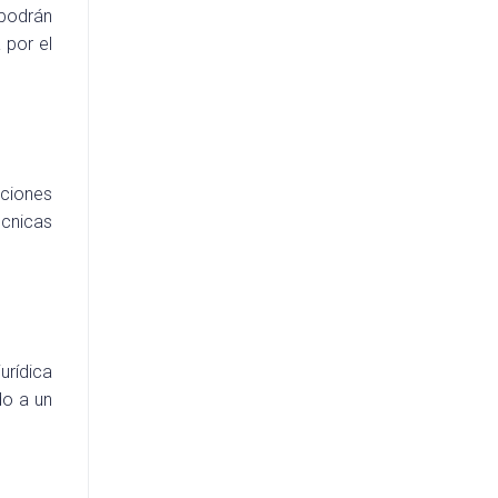
 podrán
 por el
ciones
écnicas
urídica
do a un