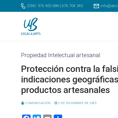
Ir
(034): 976 400 684
|
676 704 343
info@abo
al
contenido
Propiedad Intelectual artesanal
Protección contra la fal
indicaciones geográfica
productos artesanales
COMUNICACIÓN
2 DE DICIEMBRE DE 2025