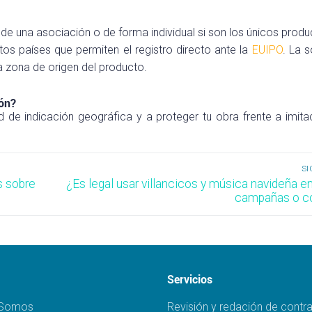
 de una asociación o de forma individual si son los únicos produ
tos países que permiten el registro directo ante la
EUIPO
. La s
a zona de origen del producto.
ión?
d de indicación geográfica y a proteger tu obra frente a imita
SI
Entrada
s sobre
¿Es legal usar villancicos y música navideña en
siguiente:
campañas o c
Servicios
 Somos
Revisión y redación de contr