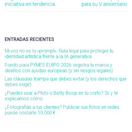
anterior:
siguiente:
iniciativa en tendencia
para su V aniversario
entradas
ENTRADAS RECIENTES
Mi voz no es tu «prompt»: Guía legal para proteger tu
identidad artística frente a la IA generativa
Fondo para PYMES EUIPO 2026: registra tu marca y
diseños con ayudas europeas (y sin riesgos legales)
Las cláusulas trampa que debes evitar (y los derechos que
debes exigir)
¿Puedes usar a Pluto o Betty Boop en tu corto? Sí, y te
explicamos cómo
¿Fotografías a tus clientes? Publicar sus fotos en redes
puede costarte 10.000 €