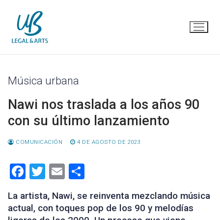
Ir
al
contenido
Música urbana
Nawi nos traslada a los años 90
con su último lanzamiento
COMUNICACIÓN
4 DE AGOSTO DE 2023
Facebook
Twitter
Email
Compartir
La artista, Nawi, se reinventa mezclando música
actual, con toques pop de los 90 y melodías