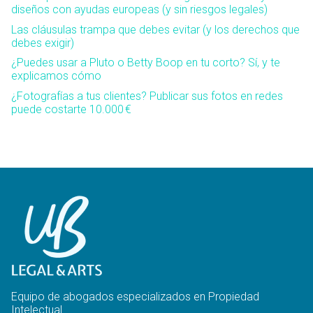
diseños con ayudas europeas (y sin riesgos legales)
Las cláusulas trampa que debes evitar (y los derechos que
debes exigir)
¿Puedes usar a Pluto o Betty Boop en tu corto? Sí, y te
explicamos cómo
¿Fotografías a tus clientes? Publicar sus fotos en redes
puede costarte 10.000 €
Equipo de abogados especializados en Propiedad
Intelectual