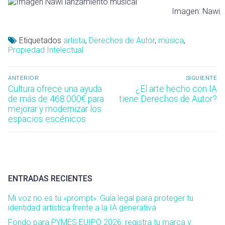
Imagen: Nawi.
Etiquetados
artista
,
Derechos de Autor
,
música
,
Propiedad Intelectual
Navegación
ANTERIOR
SIGUIENTE
de
Entrada
Entrada
Cultura ofrece una ayuda
¿El arte hecho con IA
anterior:
siguiente:
de más de 468.000€ para
tiene Derechos de Autor?
entradas
mejorar y modernizar los
espacios escénicos
ENTRADAS RECIENTES
Mi voz no es tu «prompt»: Guía legal para proteger tu
identidad artística frente a la IA generativa
Fondo para PYMES EUIPO 2026: registra tu marca y