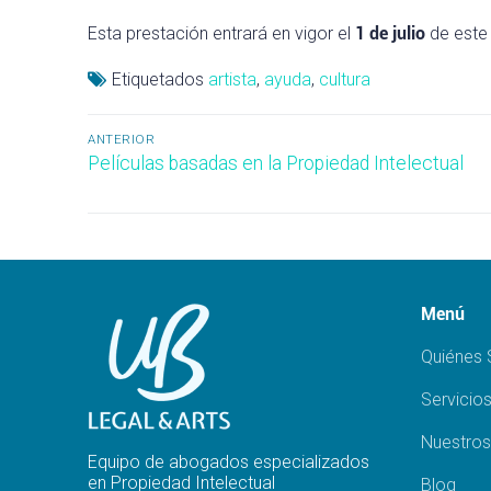
Esta prestación entrará en vigor el
1 de julio
de este
Etiquetados
artista
,
ayuda
,
cultura
Navegación
ANTERIOR
Entrada
Películas basadas en la Propiedad Intelectual
de
anterior:
entradas
Menú
Quiénes
Servicio
Nuestros
Equipo de abogados especializados
en Propiedad Intelectual
Blog