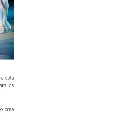
 a esta
ara los
so cree