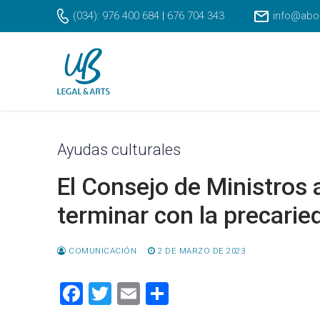
Ir
(034): 976 400 684
|
676 704 343
info@abo
al
contenido
Ayudas culturales
El Consejo de Ministros 
terminar con la precaried
COMUNICACIÓN
2 DE MARZO DE 2023
Facebook
Twitter
Email
Compartir