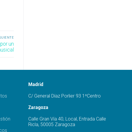
GUIENTE
 por un
musical
Madrid
atos
C/ General Díaz Porlier 93 1ºCentro
Zaragoza
stión
Calle Gran Vía 40, Local, Entrada Calle
Ricla, 50005 Zaragoza
icos