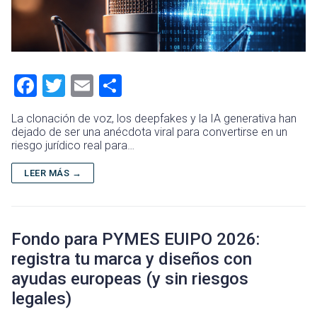
F
T
E
C
a
wi
m
o
La clonación de voz, los deepfakes y la IA generativa han
ce
tt
ai
m
dejado de ser una anécdota viral para convertirse en un
riesgo jurídico real para…
b
er
l
p
o
ar
LEER MÁS →
ok
tir
Fondo para PYMES EUIPO 2026:
registra tu marca y diseños con
ayudas europeas (y sin riesgos
legales)