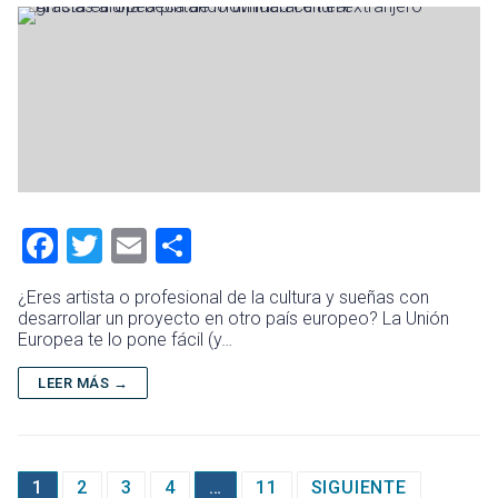
F
T
E
C
a
wi
m
o
¿Eres artista o profesional de la cultura y sueñas con
ce
tt
ai
m
desarrollar un proyecto en otro país europeo? La Unión
Europea te lo pone fácil (y…
b
er
l
p
o
ar
LEER MÁS →
ok
tir
Paginación
1
2
3
4
…
11
SIGUIENTE