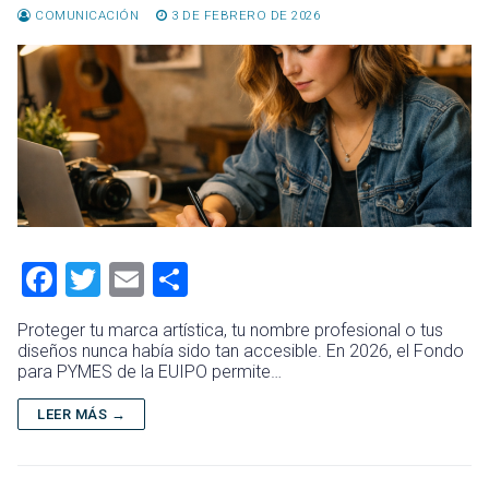
COMUNICACIÓN
3 DE FEBRERO DE 2026
F
T
E
C
a
wi
m
o
Proteger tu marca artística, tu nombre profesional o tus
ce
tt
ai
m
diseños nunca había sido tan accesible. En 2026, el Fondo
para PYMES de la EUIPO permite…
b
er
l
p
o
ar
LEER MÁS →
ok
tir