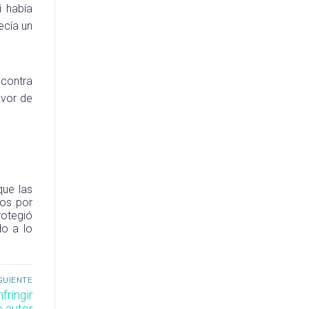
i había
ecía un
 contra
avor de
que las
dos por
rotegió
do a lo
GUIENTE
ringir
 autor