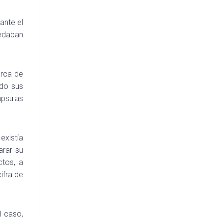
ante el
uedaban
arca de
ado sus
ápsulas
existía
arar su
ctos, a
ifra de
l caso,