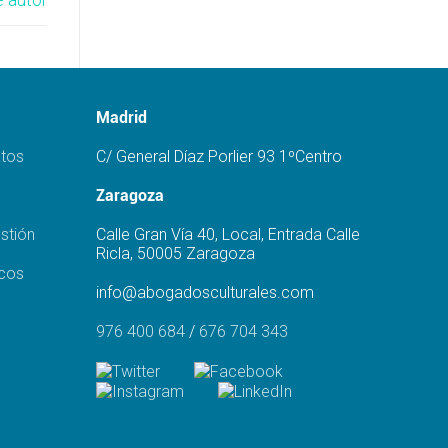
Madrid
atos
C/ General Díaz Porlier 93 1ºCentro
Zaragoza
stión
Calle Gran Vía 40, Local, Entrada Calle
Ricla, 50005 Zaragoza
icos
info@abogadosculturales.com
976 400 684
/
676 704 343