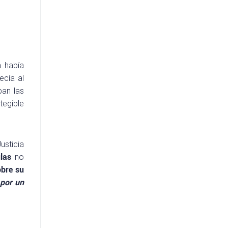
a había
ecía al
ban las
tegible
usticia
las
no
obre su
por un