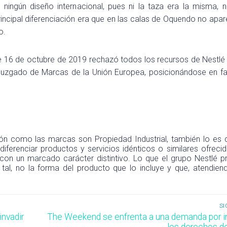
 ningún diseño internacional, pues ni la taza era la misma, n
incipal diferenciación era que en las calas de Oquendo no apar
o.
de 16 de octubre de 2019 rechazó todos los recursos de Nestlé
Juzgado de Marcas de la Unión Europea, posicionándose en f
ción como las marcas son Propiedad Industrial, también lo es 
diferenciar productos y servicios idénticos o similares ofreci
 con un marcado carácter distintivo. Lo que el grupo Nestlé p
al, no la forma del producto que lo incluye y que, atendien
SI
Entrada
invadir
The Weekend se enfrenta a una demanda por inf
siguiente:
los derechos de