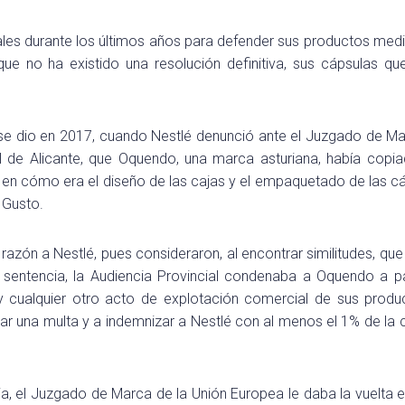
iales durante los últimos años para defender sus productos medi
ue no ha existido una resolución definitiva, sus cápsulas q
l se dio en 2017, cuando Nestlé denunció ante el Juzgado de M
al de Alicante, que Oquendo, una marca asturiana, había copi
a en cómo era el diseño de las cajas y el empaquetado de las c
 Gusto.
 razón a Nestlé, pues consideraron, al encontrar similitudes, que 
 sentencia, la Audiencia Provincial condenaba a Oquendo a p
n y cualquier otro acto de explotación comercial de sus produ
gar una multa y a indemnizar a Nestlé con al menos el 1% de la c
ia, el Juzgado de Marca de la Unión Europea le daba la vuelta e