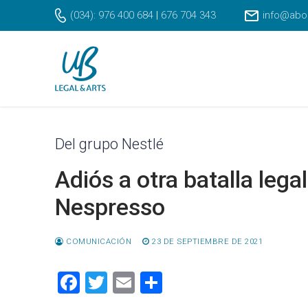
Ir
(034): 976 400 684
|
676 704 343
info@abo
al
contenido
Del grupo Nestlé
Adiós a otra batalla lega
Nespresso
COMUNICACIÓN
23 DE SEPTIEMBRE DE 2021
Facebook
Twitter
Email
Compartir