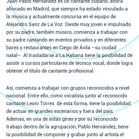
Juan Pablo Hernández es un cantante cubano, ahora
afincado en Madrid, que siempre ha estado vinculado a
la música y actualmente concursa en el equipo de
Alejandro Sanz de La Voz. Desde muy joven e impulsado
por su padre, también músico, comienza a trabajar con
su padre cantando en eventos privados y en diferentes
bares y restaurantes en Ciego de Ávila –su ciudad
natal–. Al trasladarse a La Habana tiene la posibilidad de
asistir a cursos particulares de técnica vocal, donde logra
obtener el título de cantante profesional.
Así, comienza a trabajar con grupos reconocidos a nivel
nacional. Entre ello, como vocalista junto al reconocido
cantante Leoni Torres. de esta forma, tiene la posibilidad
de actuar en grandes escenarios y fuera del país.
Además, en una de estas giras y por su reconocido
trabajo dentro de la agrupación, Pablo Hernández, tiene
la posibilidad de componer y grabar junto al artista el