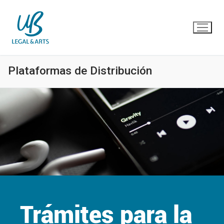
Ir
al
contenido
Plataformas de Distribución
Trámites para la