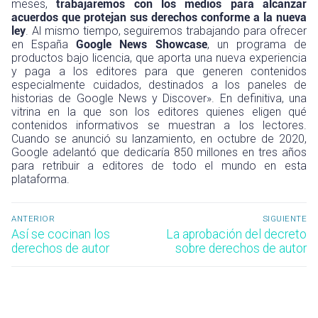
meses,
trabajaremos con los medios para alcanzar
acuerdos que protejan sus derechos conforme a la nueva
ley
. Al mismo tiempo, seguiremos trabajando para ofrecer
en España
Google News Showcase
, un programa de
productos bajo licencia, que aporta una nueva experiencia
y paga a los editores para que generen contenidos
especialmente cuidados, destinados a los paneles de
historias de Google News y Discover». En definitiva, una
vitrina en la que son los editores quienes eligen qué
contenidos informativos se muestran a los lectores.
Cuando se anunció su lanzamiento, en octubre de 2020,
Google adelantó que dedicaría 850 millones en tres años
para retribuir a editores de todo el mundo en esta
plataforma.
Navegación
ANTERIOR
SIGUIENTE
de
Entrada
Entrada
Así se cocinan los
La aprobación del decreto
anterior:
siguiente:
derechos de autor
sobre derechos de autor
entradas