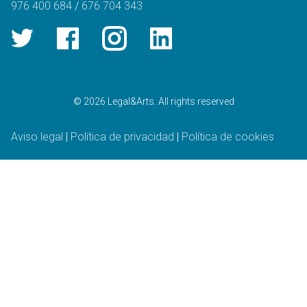
976 400 684
/
676 704 343
© 2026 Legal&Arts. All rights reserved
Aviso legal
|
Política de privacidad
|
Política de cookies