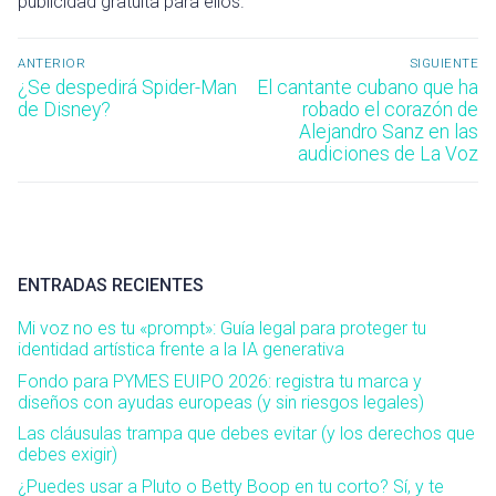
publicidad gratuita para ellos.
Navegación
ANTERIOR
SIGUIENTE
de
Entrada
Entrada
¿Se despedirá Spider-Man
El cantante cubano que ha
anterior:
siguiente:
de Disney?
robado el corazón de
entradas
Alejandro Sanz en las
audiciones de La Voz
ENTRADAS RECIENTES
Mi voz no es tu «prompt»: Guía legal para proteger tu
identidad artística frente a la IA generativa
Fondo para PYMES EUIPO 2026: registra tu marca y
diseños con ayudas europeas (y sin riesgos legales)
Las cláusulas trampa que debes evitar (y los derechos que
debes exigir)
¿Puedes usar a Pluto o Betty Boop en tu corto? Sí, y te