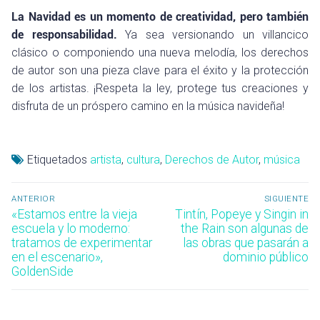
La Navidad es un momento de creatividad, pero también
de responsabilidad.
Ya sea versionando un villancico
clásico o componiendo una nueva melodía, los derechos
de autor son una pieza clave para el éxito y la protección
de los artistas. ¡Respeta la ley, protege tus creaciones y
disfruta de un próspero camino en la música navideña!
Etiquetados
artista
,
cultura
,
Derechos de Autor
,
música
Navegación
ANTERIOR
SIGUIENTE
de
Entrada
Entrada
«Estamos entre la vieja
Tintín, Popeye y Singin in
anterior:
siguiente:
escuela y lo moderno:
the Rain son algunas de
entradas
tratamos de experimentar
las obras que pasarán a
en el escenario»,
dominio público
GoldenSide