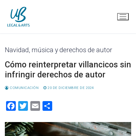
Ir
al
contenido
Navidad, música y derechos de autor
Cómo reinterpretar villancicos sin
infringir derechos de autor
COMUNICACIÓN
20 DE DICIEMBRE DE 2024
Facebook
Twitter
Email
Compartir