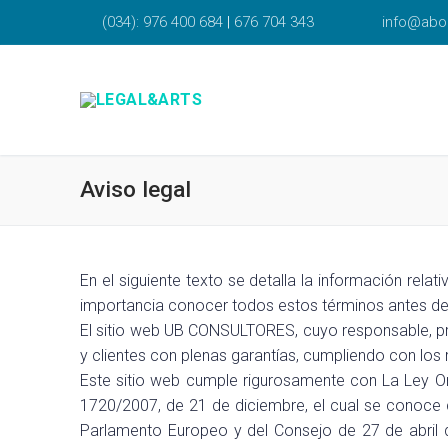
Ir
(034): 976 400 684
|
676 704 343
info@abo
al
contenido
Aviso legal
En el siguiente texto se detalla la información rel
importancia conocer todos estos términos antes de 
El sitio web UB CONSULTORES, cuyo responsable, pr
y clientes con plenas garantías, cumpliendo con los 
Este sitio web cumple rigurosamente con La Ley Or
1720/2007, de 21 de diciembre, el cual se conoce
Parlamento Europeo y del Consejo de 27 de abril d