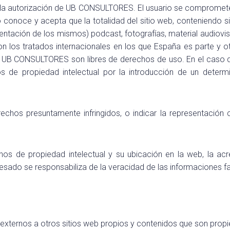
in la autorización de UB CONSULTORES. El usuario se compromete
o conoce y acepta que la totalidad del sitio web, conteniendo si
sentación de los mismos) podcast, fotografías, material audiovi
on los tratados internacionales en los que España es parte y 
 de UB CONSULTORES son libres de derechos de uso. En el caso 
s de propiedad intelectual por la introducción de un determ
erechos presuntamente infringidos, o indicar la representació
hos de propiedad intelectual y su ubicación en la web, la acr
esado se responsabiliza de la veracidad de las informaciones fac
xternos a otros sitios web propios y contenidos que son propi